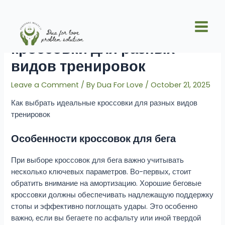
Skip
Post
Main
to
navigation
Как выбрать идеальные
Men
content
кроссовки для разных
видов тренировок
Leave a Comment
/ By
Dua For Love
/
October 21, 2025
Как выбрать идеальные кроссовки для разных видов
тренировок
Особенности кроссовок для бега
При выборе кроссовок для бега важно учитывать
несколько ключевых параметров. Во-первых, стоит
обратить внимание на амортизацию. Хорошие беговые
кроссовки должны обеспечивать надлежащую поддержку
стопы и эффективно поглощать удары. Это особенно
важно, если вы бегаете по асфальту или иной твердой